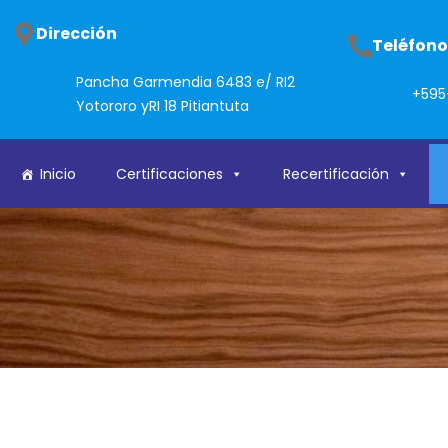
Saltar
Dirección
al
Teléfon
contenido
Pancha Garmendia 6483 e/ RI2
+595
Yotororo yRI 18 Pitiantuta
Inicio
Certificaciones
Recertificación