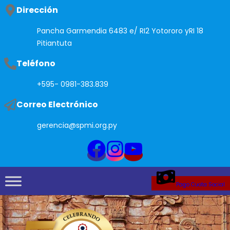
Saltar
Dirección
al
Pancha Garmendia 6483 e/ RI2 Yotororo yRI 18
contenido
Pitiantuta
Teléfono
+595- 0981-383.839
Correo Electrónico
gerencia@spmi.org.py
Pago Cuota Social