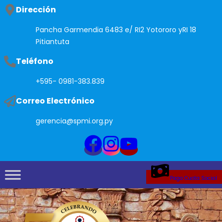
Saltar
Dirección
al
Pancha Garmendia 6483 e/ RI2 Yotororo yRI 18
contenido
Pitiantuta
Teléfono
+595- 0981-383.839
Correo Electrónico
gerencia@spmi.org.py
Pago Cuota Social