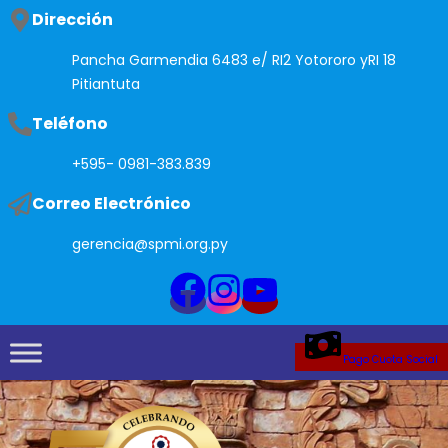
Saltar
Dirección
al
Pancha Garmendia 6483 e/ RI2 Yotororo yRI 18
contenido
Pitiantuta
Teléfono
+595- 0981-383.839
Correo Electrónico
gerencia@spmi.org.py
Pago Cuota Social