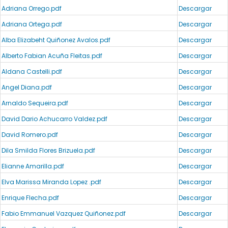
Adriana Orrego.pdf
Descargar
Adriana Ortega.pdf
Descargar
Alba Elizabeht Quiñonez Avalos.pdf
Descargar
Alberto Fabian Acuña Fleitas.pdf
Descargar
Aldana Castelli.pdf
Descargar
Angel Diana.pdf
Descargar
Arnaldo Sequeira.pdf
Descargar
David Dario Achucarro Valdez.pdf
Descargar
David Romero.pdf
Descargar
Dila Smilda Flores Brizuela.pdf
Descargar
Elianne Amarilla.pdf
Descargar
Elva Marissa Miranda Lopez .pdf
Descargar
Enrique Flecha.pdf
Descargar
Fabio Emmanuel Vazquez Quiñonez.pdf
Descargar