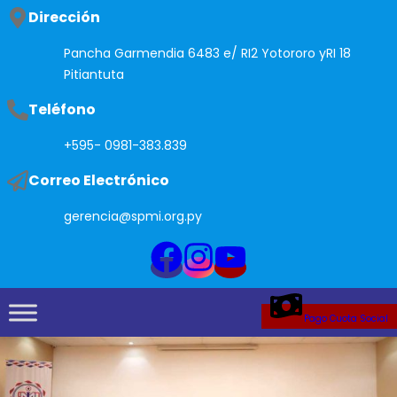
Saltar
Dirección
al
Pancha Garmendia 6483 e/ RI2 Yotororo yRI 18
contenido
Pitiantuta
Teléfono
+595- 0981-383.839
Correo Electrónico
gerencia@spmi.org.py
Pago Cuota Social