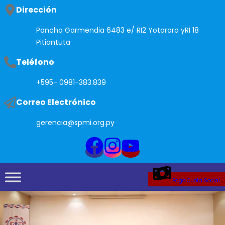
Saltar
Dirección
al
Pancha Garmendia 6483 e/ RI2 Yotororo yRI 18
contenido
Pitiantuta
Teléfono
+595- 0981-383.839
Correo Electrónico
gerencia@spmi.org.py
Pago Cuota Social