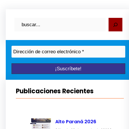
B
u
s
c
a
r
Publicaciones Recientes
Alto Paraná 2026