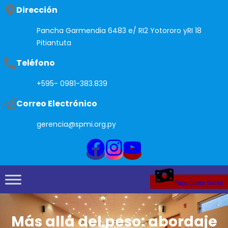
Saltar
Dirección
al
Pancha Garmendia 6483 e/ RI2 Yotororo yRI 18
contenido
Pitiantuta
Teléfono
+595- 0981-383.839
Correo Electrónico
gerencia@spmi.org.py
Pago Cuota Social
Más allá del peso: abordaje