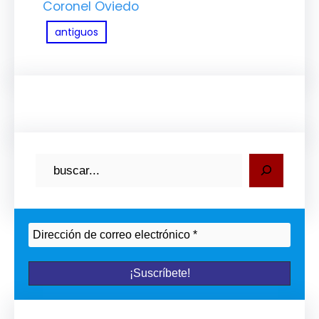
Coronel Oviedo
antiguos
B
u
s
c
a
r