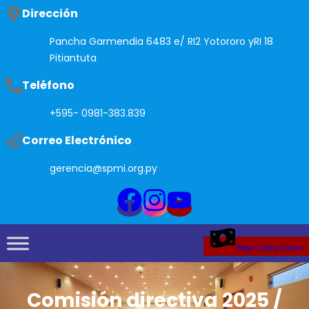
Saltar
Dirección
al
Pancha Garmendia 6483 e/ RI2 Yotororo yRI 18
contenido
Pitiantuta
Teléfono
+595- 0981-383.839
Correo Electrónico
gerencia@spmi.org.py
Pago Cuota Social
Comisión directiva 2025 /