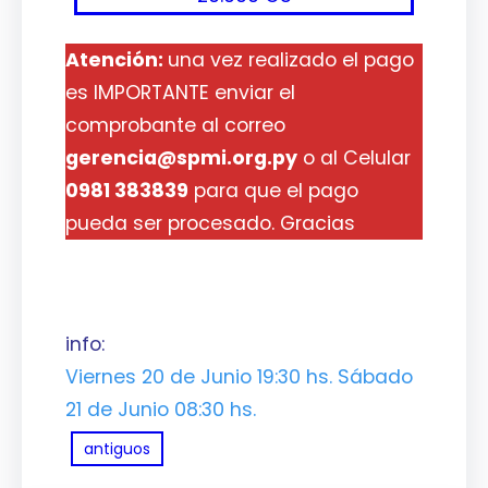
Atención:
una vez realizado el pago
es IMPORTANTE enviar el
comprobante al correo
gerencia@spmi.org.py
o al Celular
0981 383839
para que el pago
pueda ser procesado. Gracias
info:
Viernes 20 de Junio 19:30 hs. Sábado
21 de Junio 08:30 hs.
antiguos