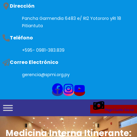
Saltar
Dirección
al
Pancha Garmendia 6483 e/ RI2 Yotororo yRI 18
contenido
Pitiantuta
Teléfono
+595- 0981-383.839
Correo Electrónico
gerencia@spmi.org.py
Pago Cuota Social
Medicina Interna Itinerante: