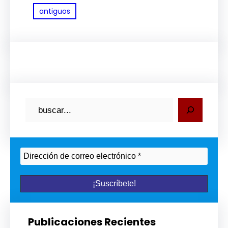
antiguos
B
u
s
c
a
r
Publicaciones Recientes