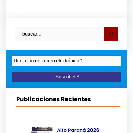
B
u
s
c
a
r
Publicaciones Recientes
Alto Paraná 2026