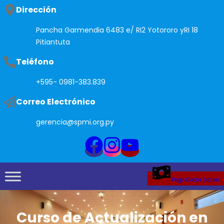
Saltar
Dirección
al
Pancha Garmendia 6483 e/ RI2 Yotororo yRI 18
contenido
Pitiantuta
Teléfono
+595- 0981-383.839
Correo Electrónico
gerencia@spmi.org.py
Pago Cuota Social
Curso de Actualización en