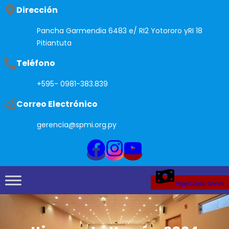
Saltar
Dirección
al
Pancha Garmendia 6483 e/ RI2 Yotororo yRI 18
contenido
Pitiantuta
Teléfono
+595- 0981-383.839
Correo Electrónico
gerencia@spmi.org.py
Pago Cuota Social