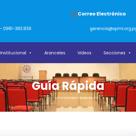
o
Correo Electrónico
- 0981-383.839
gerencia@spmi.org.p
Institucional
Aranceles
Videos
Secciones
Guía Rápida