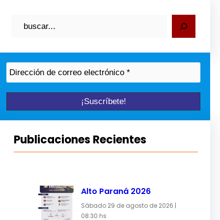
B
u
s
c
a
r
Publicaciones Recientes
Alto Paraná 2026
Sábado 29 de agosto de 2026 |
08:30 hs