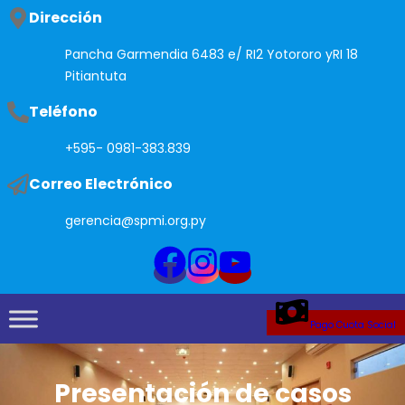
Saltar
Dirección
al
Pancha Garmendia 6483 e/ RI2 Yotororo yRI 18
contenido
Pitiantuta
Teléfono
+595- 0981-383.839
Correo Electrónico
gerencia@spmi.org.py
Pago Cuota Social
Presentación de casos