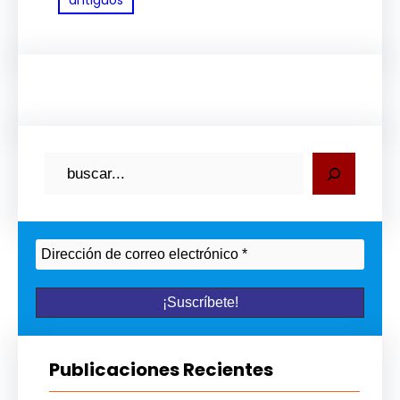
antiguos
B
u
s
c
a
r
Publicaciones Recientes