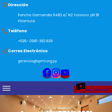
Saltar
Dirección
al
Pancha Garmendia 6483 e/ RI2 Yotororo yRI 18
contenido
Pitiantuta
Teléfono
+595- 0981-383.839
Correo Electrónico
gerencia@spmi.org.py
Pago Cuota Social