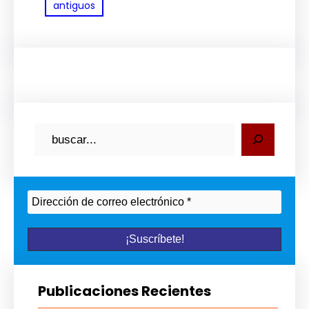
antiguos
B
u
s
c
a
r
Publicaciones Recientes