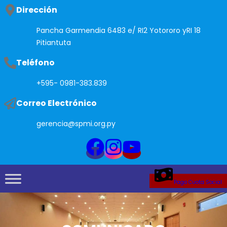
Saltar
Dirección
al
Pancha Garmendia 6483 e/ RI2 Yotororo yRI 18
contenido
Pitiantuta
Teléfono
+595- 0981-383.839
Correo Electrónico
gerencia@spmi.org.py
Pago Cuota Social