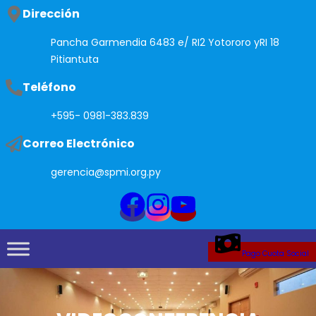
Saltar
Dirección
al
Pancha Garmendia 6483 e/ RI2 Yotororo yRI 18
contenido
Pitiantuta
Teléfono
+595- 0981-383.839
Correo Electrónico
gerencia@spmi.org.py
Pago Cuota Social