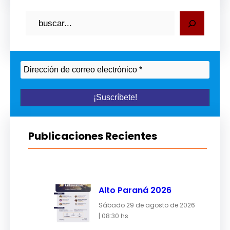
B
u
s
c
a
r
Publicaciones Recientes
Alto Paraná 2026
Sábado 29 de agosto de 2026
| 08:30 hs