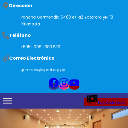
Saltar
Dirección
al
Pancha Garmendia 6483 e/ RI2 Yotororo yRI 18
contenido
Pitiantuta
Teléfono
+595- 0981-383.839
Correo Electrónico
gerencia@spmi.org.py
Pago Cuota Social